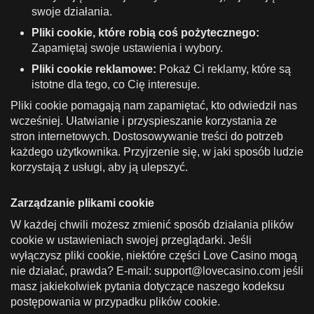
swoje działania.
Pliki cookie, które robią coś pożytecznego:
Zapamiętaj swoje ustawienia i wybory.
Pliki cookie reklamowe:
Pokaż Ci reklamy, które są
istotne dla tego, co Cię interesuje.
Pliki cookie pomagają nam zapamiętać, kto odwiedził nas
wcześniej. Ułatwianie i przyspieszanie korzystania ze
stron internetowych. Dostosowywanie treści do potrzeb
każdego użytkownika. Przyjrzenie się, w jaki sposób ludzie
korzystają z usługi, aby ją ulepszyć.
Zarządzanie plikami cookie
W każdej chwili możesz zmienić sposób działania plików
cookie w ustawieniach swojej przeglądarki. Jeśli
wyłączysz pliki cookie, niektóre części Love Casino mogą
nie działać, prawda? E-mail:
support@lovecasino.com
jeśli
masz jakiekolwiek pytania dotyczące naszego kodeksu
postępowania w przypadku plików cookie.