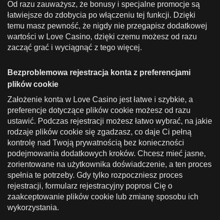
Od razu zauważysz, że bonusy i specjalne promocje są
łatwiejsze do zdobycia po włączeniu tej funkcji. Dzięki
temu masz pewność, że nigdy nie przegapisz dodatkowej
wartości w Love Casino, dzięki czemu możesz od razu
zacząć grać i wyciągnąć z tego więcej.
Bezproblemowa rejestracja konta z preferencjami
plików cookie
Założenie konta w Love Casino jest łatwe i szybkie, a
preferencje dotyczące plików cookie możesz od razu
ustawić. Podczas rejestracji możesz łatwo wybrać, na jakie
rodzaje plików cookie się zgadzasz, co daje Ci pełną
kontrolę nad Twoją prywatnością bez konieczności
podejmowania dodatkowych kroków. Chcesz mieć jasne,
zorientowane na użytkownika doświadczenie, a ten proces
spełnia te potrzeby. Gdy tylko rozpoczniesz proces
rejestracji, formularz rejestracyjny poprosi Cię o
zaakceptowanie plików cookie lub zmianę sposobu ich
wykorzystania.