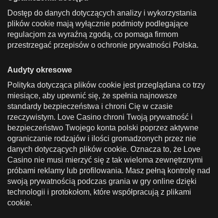
Dostęp do danych dotyczących analizy i wykorzystania
plików cookie mają wyłącznie podmioty podlegające
regulacjom za wyraźną zgodą, co pomaga firmom
przestrzegać przepisów o ochronie prywatności Polska.
Audyty okresowe
Polityka dotycząca plików cookie jest przeglądana co trzy
miesiące, aby upewnić się, że spełnia najnowsze
standardy bezpieczeństwa i chroni Cię w czasie
rzeczywistym. Love Casino chroni Twoją prywatność i
bezpieczeństwo Twojego konta polski poprzez aktywne
ograniczanie rodzajów i ilości gromadzonych przez nie
danych dotyczących plików cookie. Oznacza to, że Love
Casino nie musi mierzyć się z tak wieloma zewnętrznymi
próbami reklamy lub profilowania. Masz pełną kontrolę nad
swoją prywatnością podczas grania w gry online dzięki
technologii i protokołom, które współpracują z plikami
cookie.