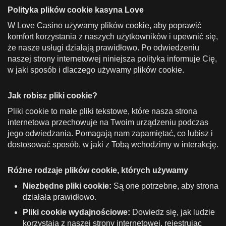
Polityka plików cookie kasyna Love
W Love Casino używamy plików cookie, aby poprawić
komfort korzystania z naszych użytkowników i upewnić się,
że nasze usługi działają prawidłowo. Po odwiedzeniu
naszej strony internetowej niniejsza polityka informuje Cię,
w jaki sposób i dlaczego używamy plików cookie.
Jak robisz pliki cookie?
Pliki cookie to małe pliki tekstowe, które nasza strona
internetowa przechowuje na Twoim urządzeniu podczas
jego odwiedzania. Pomagają nam zapamiętać, co lubisz i
dostosować sposób, w jaki z Tobą wchodzimy w interakcję.
Różne rodzaje plików cookie, których używamy
Niezbędne pliki cookie:
Są one potrzebne, aby strona
działała prawidłowo.
Pliki cookie wydajnościowe:
Dowiedz się, jak ludzie
korzystają z naszej strony internetowej, rejestrując