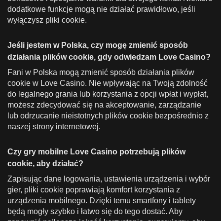
dodatkowe funkcje mogą nie działać prawidłowo, jeśli
wyłączysz pliki cookie.
Jeśli jestem w Polska, czy mogę zmienić sposób
działania plików cookie, gdy odwiedzam Love Casino?
Fani w Polska mogą zmienić sposób działania plików
cookie w Love Casino. Nie wpływając na Twoją zdolność
do legalnego grania lub korzystania z opcji wpłat i wypłat,
możesz zdecydować się na akceptowanie, zarządzanie
lub odrzucanie nieistotnych plików cookie bezpośrednio z
naszej strony internetowej.
Czy gry mobilne Love Casino potrzebują plików
cookie, aby działać?
Zapisując dane logowania, ustawienia urządzenia i wybór
gier, pliki cookie poprawiają komfort korzystania z
urządzenia mobilnego. Dzięki temu smartfony i tablety
będą mogły szybko i łatwo się do tego dostać. Aby