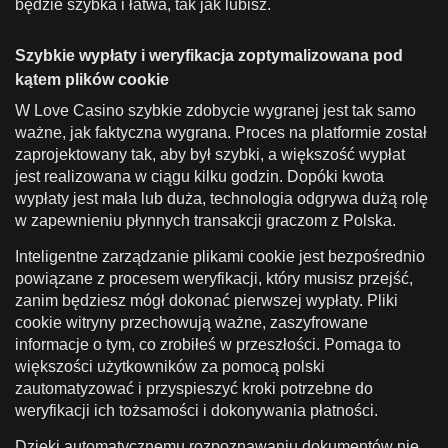
będzie szybka i łatwa, tak jak lubisz.
Szybkie wypłaty i weryfikacja zoptymalizowana pod
kątem plików cookie
W Love Casino szybkie zdobycie wygranej jest tak samo
ważne, jak faktyczna wygrana. Proces na platformie został
zaprojektowany tak, aby był szybki, a większość wypłat
jest realizowana w ciągu kilku godzin. Dopóki kwota
wypłaty jest mała lub duża, technologia odgrywa dużą rolę
w zapewnieniu płynnych transakcji graczom z Polska.
Inteligentne zarządzanie plikami cookie jest bezpośrednio
powiązane z procesem weryfikacji, który musisz przejść,
zanim będziesz mógł dokonać pierwszej wypłaty. Pliki
cookie witryny przechowują ważne, zaszyfrowane
informacje o tym, co zrobiłeś w przeszłości. Pomaga to
większości użytkowników za pomocą polski
zautomatyzować i przyspieszyć kroki potrzebne do
weryfikacji ich tożsamości i dokonywania płatności.
Dzięki automatycznemu rozpoznawaniu dokumentów nie